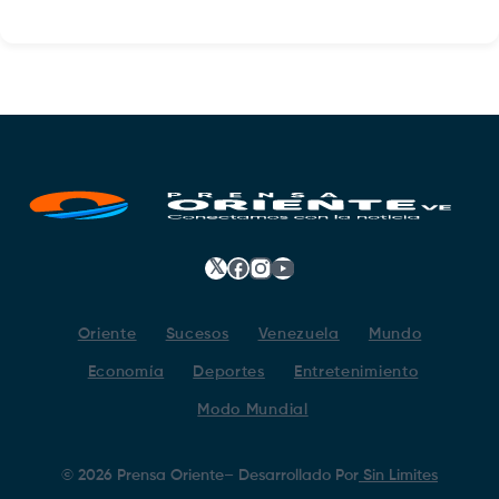
𝕏
Facebook
Instagram
YouTube
Oriente
Sucesos
Venezuela
Mundo
Economía
Deportes
Entretenimiento
Modo Mundial
©
2026
Prensa Oriente
– Desarrollado Por
Sin Limites