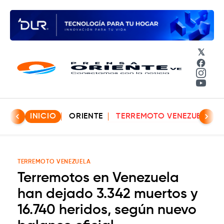
𝕏
Face
Insta
YouT
INICIO
ORIENTE
TERREMOTO VENEZUELA
TERREMOTO VENEZUELA
Terremotos en Venezuela
han dejado 3.342 muertos y
16.740 heridos, según nuevo