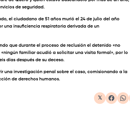
re de Quero y quien estuvo buscándolo por más de un año,
ervicios de seguridad.
o, el ciudadano de 51 años murió el 24 de julio del año
or una insuficiencia respiratoria derivada de un
gando que durante el proceso de reclusión el detenido «no
 «ningún familiar acudió a solicitar una visita formal», por lo
eis días después de su deceso.
rir una investigación penal sobre el caso, comisionando a la
ección de derechos humanos.
𝕏