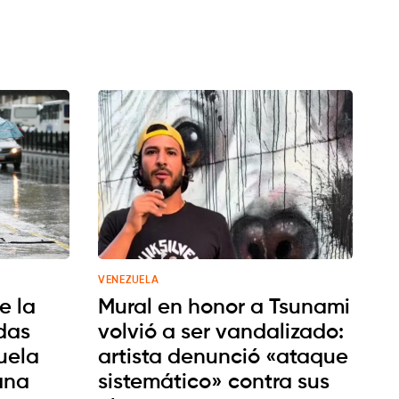
VENEZUELA
e la
Mural en honor a Tsunami
das
volvió a ser vandalizado:
uela
artista denunció «ataque
ana
sistemático» contra sus