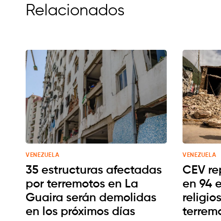
Relacionados
VENEZUELA
VENEZUELA
35 estructuras afectadas
CEV re
por terremotos en La
en 94 
Guaira serán demolidas
religio
en los próximos días
terrem