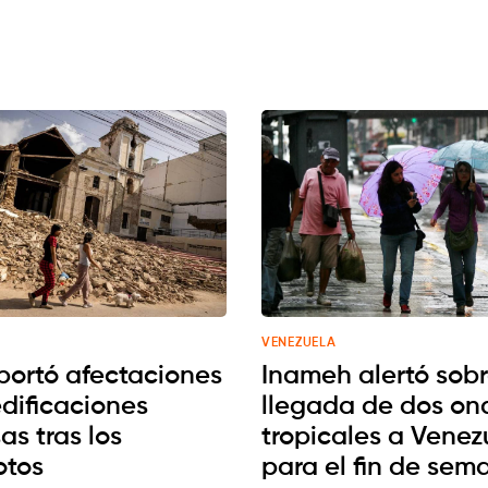
VENEZUELA
portó afectaciones
Inameh alertó sobr
edificaciones
llegada de dos on
sas tras los
tropicales a Venez
otos
para el fin de sem