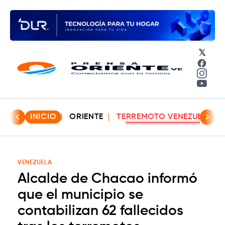
𝕏
Face
Insta
YouT
INICIO
ORIENTE
TERREMOTO VENEZUELA
VENEZUELA
Alcalde de Chacao informó
que el municipio se
contabilizan 62 fallecidos