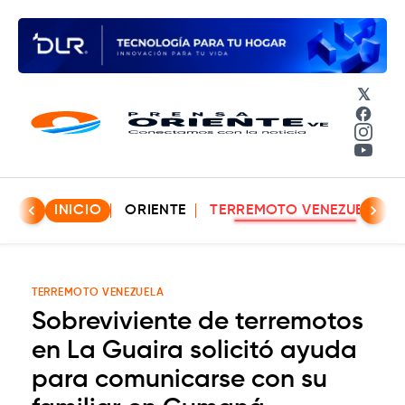
𝕏
Face
Insta
YouT
INICIO
ORIENTE
TERREMOTO VENEZUELA
TERREMOTO VENEZUELA
Sobreviviente de terremotos
en La Guaira solicitó ayuda
para comunicarse con su