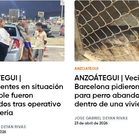
ANZOATEGUI
EGUI |
ANZOÁTEGUI | Vec
entes en situación
Barcelona pidiero
ble fueron
para perro aband
dos tras operativo
dentro de una viv
ería
JOSE GABRIEL DEYAN RIVAS
23 de abril de 2026
 DEYAN RIVAS
2026