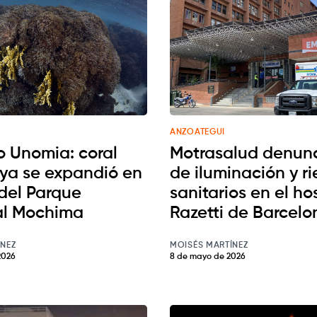
ANZOATEGUI
o Unomia: coral
Motrasalud denunc
 ya se expandió en
de iluminación y r
 del Parque
sanitarios en el ho
al Mochima
Razetti de Barcelo
ÍNEZ
MOISÉS MARTÍNEZ
2026
8 de mayo de 2026