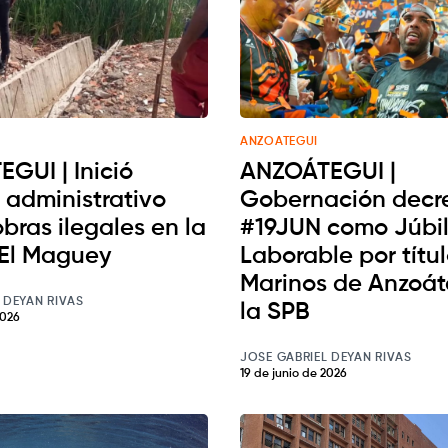
ANZOATEGUI
GUI | Inició
ANZOÁTEGUI |
 administrativo
Gobernación decre
bras ilegales en la
#19JUN como Júbi
El Maguey
Laborable por títu
Marinos de Anzoát
 DEYAN RIVAS
la SPB
2026
JOSE GABRIEL DEYAN RIVAS
19 de junio de 2026