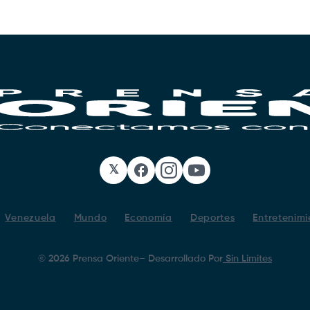
𝕏
Facebook
Instagram
YouTube
Venezuela
Mundo
Economía
Deportes
Entretenimi
©
2026
Prensa Oriente
– Desarrollado Por
Sin Limites