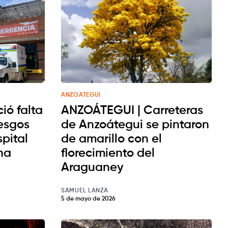
ANZOATEGUI
ió falta
ANZOÁTEGUI | Carreteras
iesgos
de Anzoátegui se pintaron
spital
de amarillo con el
na
florecimiento del
Araguaney
SAMUEL LANZA
5 de mayo de 2026