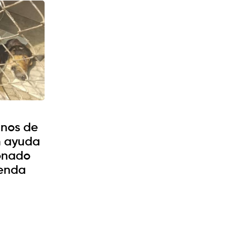
inos de
n ayuda
onado
ienda