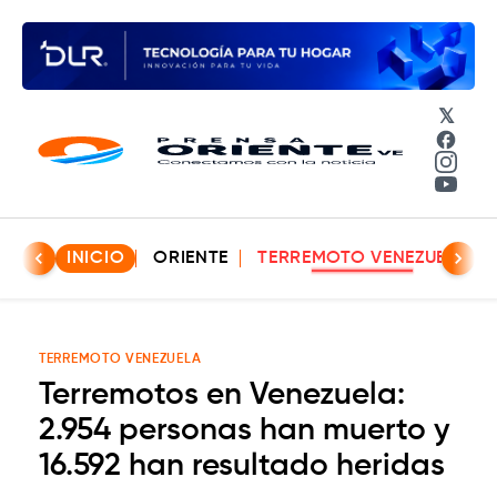
𝕏
Face
Insta
YouT
INICIO
ORIENTE
TERREMOTO VENEZUELA
TERREMOTO VENEZUELA
Terremotos en Venezuela:
2.954 personas han muerto y
16.592 han resultado heridas