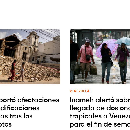
VENEZUELA
portó afectaciones
Inameh alertó sobr
edificaciones
llegada de dos on
sas tras los
tropicales a Venez
otos
para el fin de sem