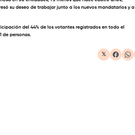
oriosa en 50 entidades, 73 menos que hace cuatro años,
esó su deseo de trabajar junto a los nuevos mandatarios y a
ticipación del 44% de los votantes registrados en todo el
31 de personas.
𝕏