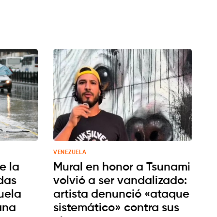
VENEZUELA
e la
Mural en honor a Tsunami
das
volvió a ser vandalizado:
uela
artista denunció «ataque
ana
sistemático» contra sus