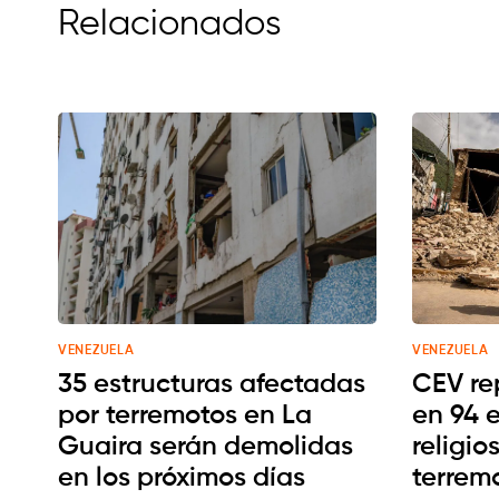
Relacionados
VENEZUELA
VENEZUELA
35 estructuras afectadas
CEV re
por terremotos en La
en 94 
Guaira serán demolidas
religio
en los próximos días
terrem