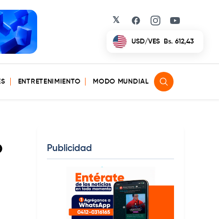
𝕏
Facebook
Instagram
YouTube
EUR/VES
Bs. 702,42
ES
ENTRETENIMIENTO
MODO MUNDIAL
o
Publicidad