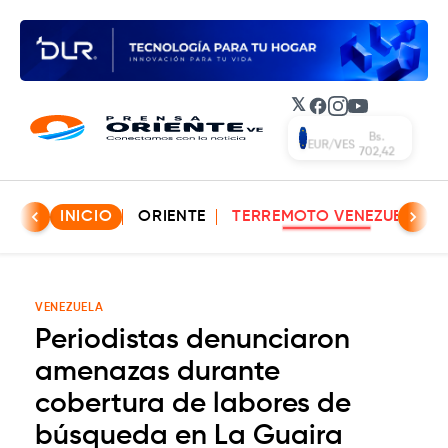
𝕏
Facebook
Instagram
YouTube
Bs.
EUR/VES
702,42
INICIO
ORIENTE
TERREMOTO VENEZUELA
VENEZUELA
Periodistas denunciaron
amenazas durante
cobertura de labores de
búsqueda en La Guaira