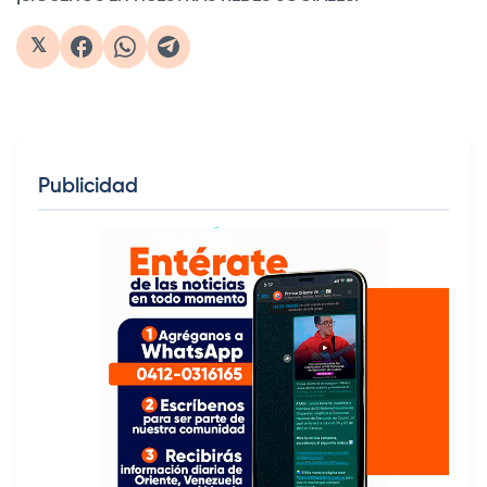
𝕏
Publicidad