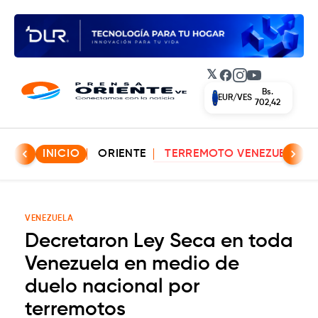
𝕏
Facebook
Instagram
YouTube
Bs.
EUR/VES
702,42
INICIO
ORIENTE
TERREMOTO VENEZUELA
VENEZUELA
Decretaron Ley Seca en toda
Venezuela en medio de
duelo nacional por
terremotos