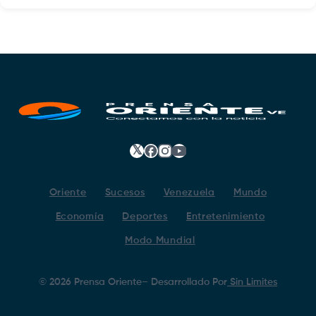
𝕏
Facebook
Instagram
YouTube
Oriente
Sucesos
Venezuela
Mundo
Economía
Deportes
Entretenimiento
Modo Mundial
©
2026
Prensa Oriente
– Desarrollado Por
Sin Limites