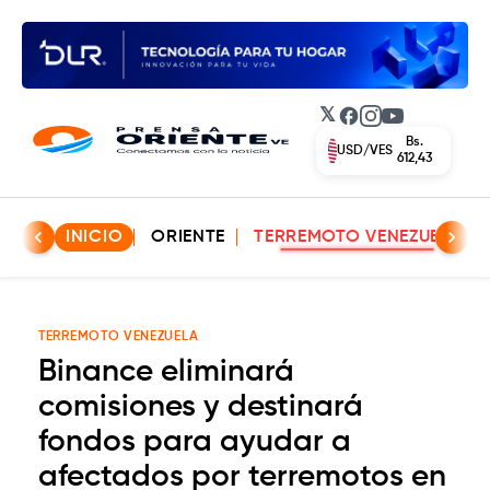
𝕏
Facebook
Instagram
YouTube
Bs.
USD/VES
612,43
INICIO
ORIENTE
TERREMOTO VENEZUELA
TERREMOTO VENEZUELA
Binance eliminará
comisiones y destinará
fondos para ayudar a
afectados por terremotos en