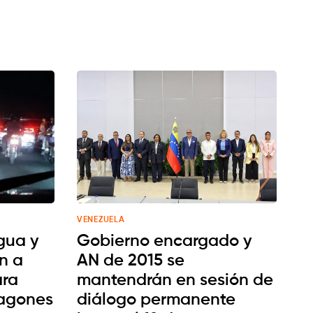
VENEZUELA
gua y
Gobierno encargado y
n a
AN de 2015 se
ara
mantendrán en sesión de
pagones
diálogo permanente