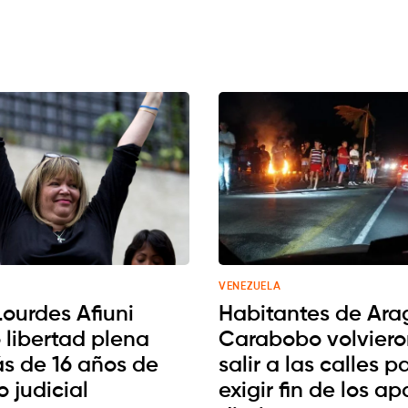
VENEZUELA
Lourdes Afiuni
Habitantes de Ara
 libertad plena
Carabobo volviero
ás de 16 años de
salir a las calles p
 judicial
exigir fin de los a