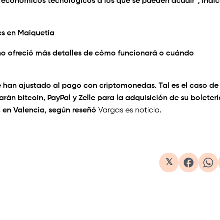
económicos tecnológicos a los que se pueden acudir”, indi
es en Maiquetía
 no ofreció más detalles de cómo funcionará o cuándo
 han ajustado al pago con criptomonedas. Tal es el caso de 
rán bitcoin, PayPal y Zelle para la adquisición de su boleterí
, en Valencia, según reseñó
Vargas es noticia
.
𝕏