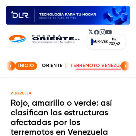
𝕏
Facebook
Instagram
YouTube
Bs.
EUR/VES
702,42
INICIO
ORIENTE
TERREMOTO VENEZUELA
VENEZUELA
Rojo, amarillo o verde: así
clasifican las estructuras
afectadas por los
terremotos en Venezuela