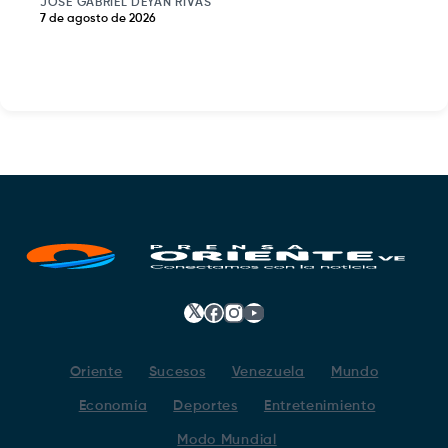
JOSE GABRIEL DEYAN RIVAS
7 de agosto de 2026
𝕏
Facebook
Instagram
YouTube
Oriente
Sucesos
Venezuela
Mundo
Economía
Deportes
Entretenimiento
Modo Mundial