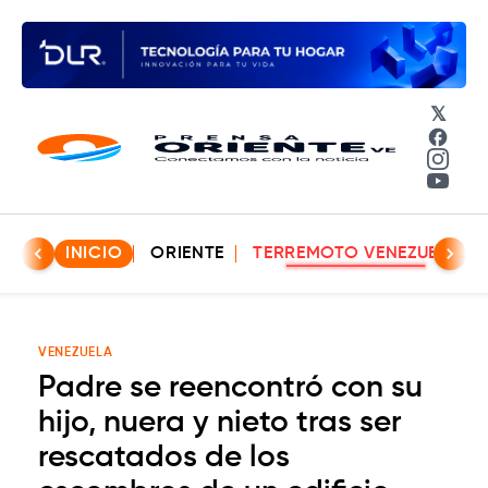
𝕏
Face
Insta
YouT
INICIO
ORIENTE
TERREMOTO VENEZUELA
VENEZUELA
Padre se reencontró con su
hijo, nuera y nieto tras ser
rescatados de los