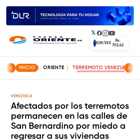
𝕏
Facebook
Instagram
YouTube
Bs.
EUR/VES
702,42
INICIO
ORIENTE
TERREMOTO VENEZUELA
VENEZUELA
Afectados por los terremotos
permanecen en las calles de
San Bernardino por miedo a
regresar a sus viviendas