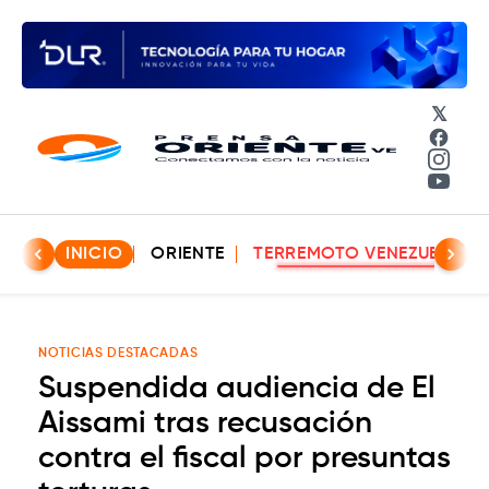
𝕏
Face
Insta
YouT
INICIO
ORIENTE
TERREMOTO VENEZUELA
NOTICIAS DESTACADAS
Suspendida audiencia de El
Aissami tras recusación
contra el fiscal por presuntas