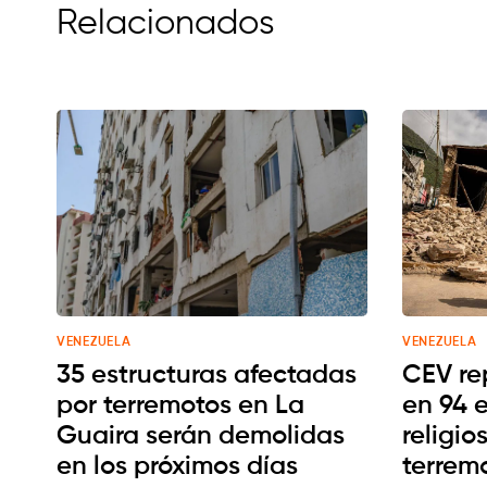
Relacionados
VENEZUELA
VENEZUELA
35 estructuras afectadas
CEV re
por terremotos en La
en 94 
Guaira serán demolidas
religio
en los próximos días
terrem