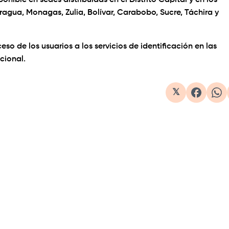
nible en sedes distribuidas en el Distrito Capital y en los
Aragua, Monagas, Zulia, Bolívar, Carabobo, Sucre, Táchira y
eso de los usuarios a los servicios de identificación en las
cional.
𝕏