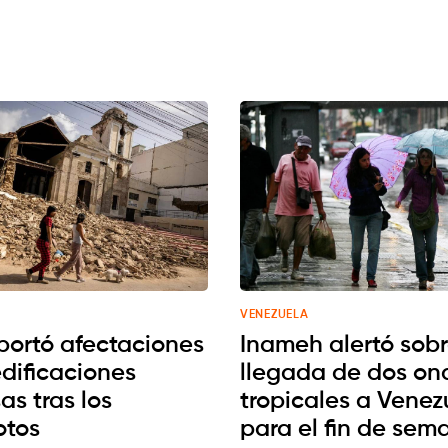
VENEZUELA
portó afectaciones
Inameh alertó sobr
edificaciones
llegada de dos on
sas tras los
tropicales a Venez
otos
para el fin de sem