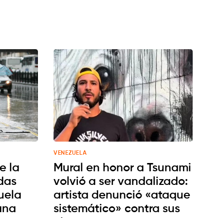
VENEZUELA
e la
Mural en honor a Tsunami
das
volvió a ser vandalizado:
uela
artista denunció «ataque
ana
sistemático» contra sus