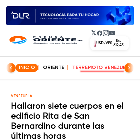
𝕏
Facebook
Instagram
YouTube
Bs.
USD/VES
612,43
INICIO
ORIENTE
TERREMOTO VENEZUELA
VENEZUELA
Hallaron siete cuerpos en el
edificio Rita de San
Bernardino durante las
últimas horas