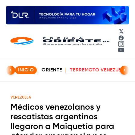
𝕏
Face
Insta
YouT
INICIO
ORIENTE
TERREMOTO VENEZUELA
VENEZUELA
Médicos venezolanos y
rescatistas argentinos
llegaron a Maiquetía para