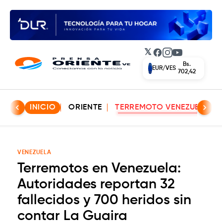
𝕏
Facebook
Instagram
YouTube
Bs.
EUR/VES
702,42
INICIO
ORIENTE
TERREMOTO VENEZUELA
VENEZUELA
Terremotos en Venezuela:
Autoridades reportan 32
fallecidos y 700 heridos sin
contar La Guaira