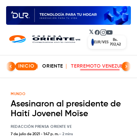
𝕏
Facebook
Instagram
YouTube
Bs.
EUR/VES
702,42
INICIO
ORIENTE
TERREMOTO VENEZUELA
MUNDO
Asesinaron al presidente de
Haití Jovenel Moïse
REDACCIÓN PRENSA ORIENTE VE
7 de julio de 2021
-
1:47 p. m.
2 mins