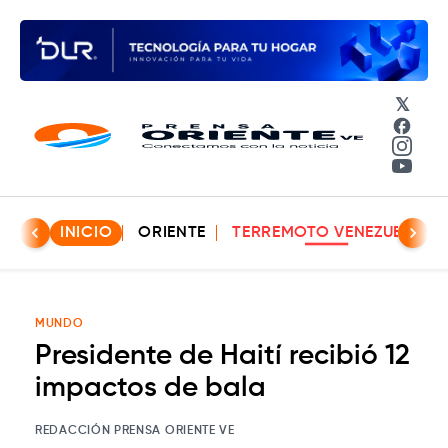
𝕏
Face
Insta
YouT
INICIO
ORIENTE
TERREMOTO VENEZUELA
MUNDO
Presidente de Haití recibió 12
impactos de bala
REDACCIÓN PRENSA ORIENTE VE