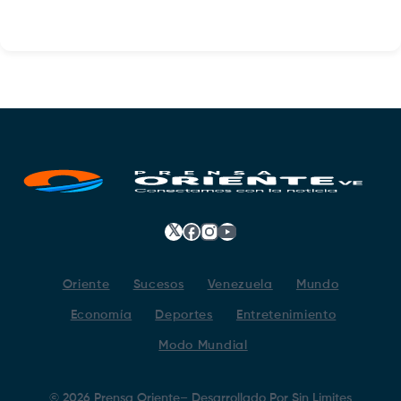
𝕏
Facebook
Instagram
YouTube
Oriente
Sucesos
Venezuela
Mundo
Economía
Deportes
Entretenimiento
Modo Mundial
©
2026
Prensa Oriente
– Desarrollado Por
Sin Limites