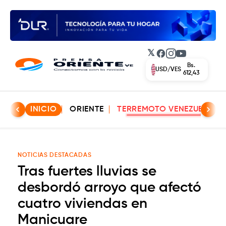
𝕏
Facebook
Instagram
YouTube
Bs.
USD/VES
612,43
INICIO
ORIENTE
TERREMOTO VENEZUELA
NOTICIAS DESTACADAS
Tras fuertes lluvias se
desbordó arroyo que afectó
cuatro viviendas en
Manicuare