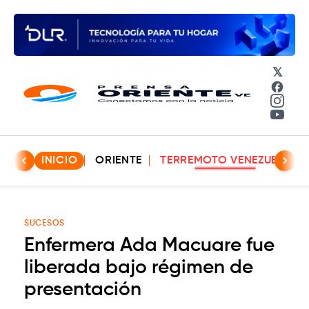
𝕏
Face
Insta
YouT
INICIO
ORIENTE
TERREMOTO VENEZUELA
SUCESOS
Enfermera Ada Macuare fue
liberada bajo régimen de
presentación