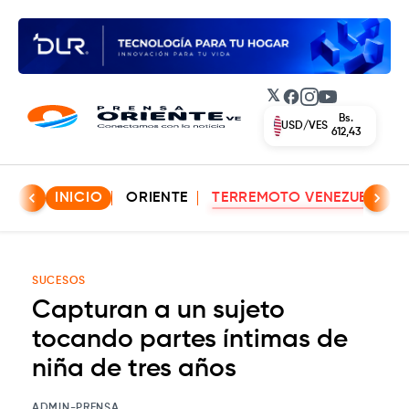
𝕏
Facebook
Instagram
YouTube
Bs.
EUR/VES
702,42
INICIO
ORIENTE
TERREMOTO VENEZUELA
SUCESOS
Capturan a un sujeto
tocando partes íntimas de
niña de tres años
ADMIN-PRENSA