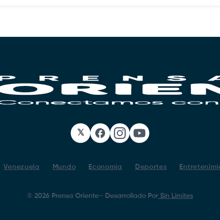
𝕏
Facebook
Instagram
YouTube
Venezuela
Mundo
Economía
Deportes
Entretenimi
©
2026
Prensa Oriente
– Desarrollado Por
Sin Limites