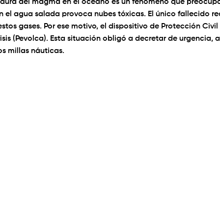
ura del magma en el océano es un fenómeno que preocupa
n el agua salada provoca nubes tóxicas. El único fallecido r
estos gases. Por ese motivo, el dispositivo de Protección Civ
risis (Pevolca). Esta situación obligó a decretar de urgencia
s millas náuticas.