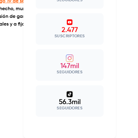
SEGUIDORES
go 19 de septiembre
, porque
 hecho, murió a causa de la
isión de gases nocivos”, según
les y a fijar un perímetro de
2.477
SUSCRIPTORES
147mil
SEGUIDORES
56.3mil
SEGUIDORES