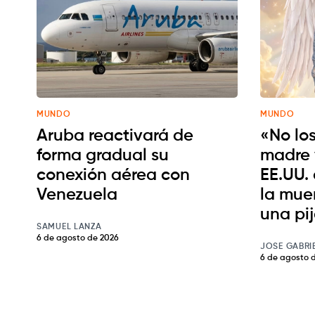
MUNDO
MUNDO
Aruba reactivará de
«No los
forma gradual su
madre 
conexión aérea con
EE.UU. 
Venezuela
la muer
una pi
SAMUEL LANZA
6 de agosto de 2026
JOSE GABRI
6 de agosto 