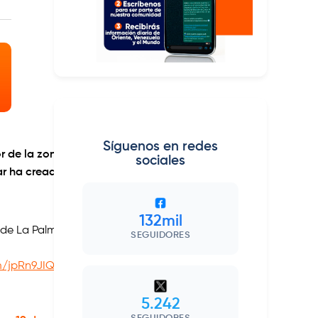
Síguenos en redes
dor de la zona conocida como
sociales
 mar ha creado emanación de
132mil
 de La Palma.
SEGUIDORES
om/jpRn9JIQ4G
5.242