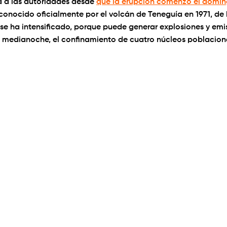
 a las autoridades desde
que la erupción comenzó el domin
econocido oficialmente por el volcán de Teneguía en 1971, de
il se ha intensificado, porque puede generar explosiones y em
, a medianoche, el confinamiento de cuatro núcleos poblaciona