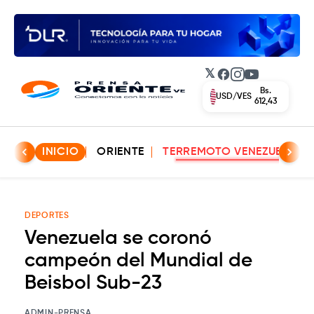
𝕏
Facebook
Instagram
YouTube
Bs.
USD/VES
612,43
INICIO
ORIENTE
TERREMOTO VENEZUELA
DEPORTES
Venezuela se coronó
campeón del Mundial de
Beisbol Sub-23
ADMIN-PRENSA