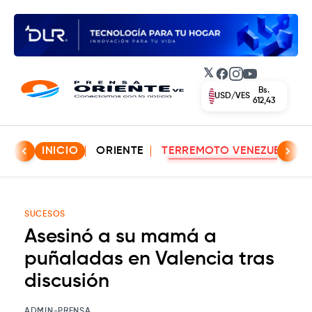
𝕏
Facebook
Instagram
YouTube
Bs.
EUR/VES
702,42
INICIO
ORIENTE
TERREMOTO VENEZUELA
SUCESOS
Asesinó a su mamá a
puñaladas en Valencia tras
discusión
ADMIN-PRENSA