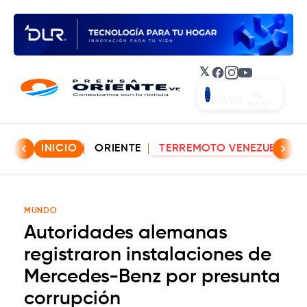
𝕏
Facebook
Instagram
YouTube
Bs.
EUR/VES
702,42
INICIO
ORIENTE
TERREMOTO VENEZUELA
MUNDO
Autoridades alemanas
registraron instalaciones de
Mercedes-Benz por presunta
corrupción