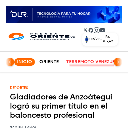
𝕏
Facebook
Instagram
YouTube
Bs.
EUR/VES
702,42
INICIO
ORIENTE
TERREMOTO VENEZUELA
DEPORTES
Gladiadores de Anzoátegui
logró su primer título en el
baloncesto profesional
SAMUEL LANZA