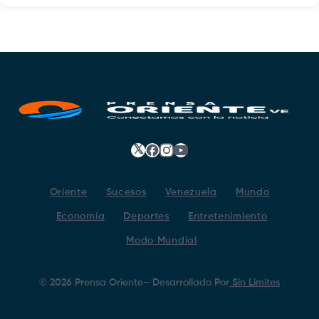
𝕏
Facebook
Instagram
YouTube
Oriente
Sucesos
Venezuela
Mundo
Economía
Deportes
Entretenimiento
Modo Mundial
©
2026
Prensa Oriente
– Desarrollado Por
Sin Limites