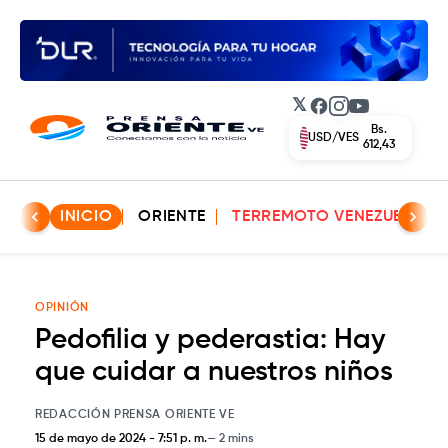
𝕏
Facebook
Instagram
YouTube
Bs.
EUR/VES
702,42
INICIO
ORIENTE
TERREMOTO VENEZUELA
OPINIÓN
Pedofilia y pederastia: Hay
que cuidar a nuestros niños
REDACCIÓN PRENSA ORIENTE VE
15 de mayo de 2024
-
7:51 p. m.
2 mins