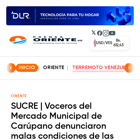
𝕏
Facebook
Instagram
YouTube
Bs.
EUR/VES
702,42
INICIO
ORIENTE
TERREMOTO VENEZUELA
ORIENTE
SUCRE | Voceros del
Mercado Municipal de
Carúpano denunciaron
malas condiciones de las