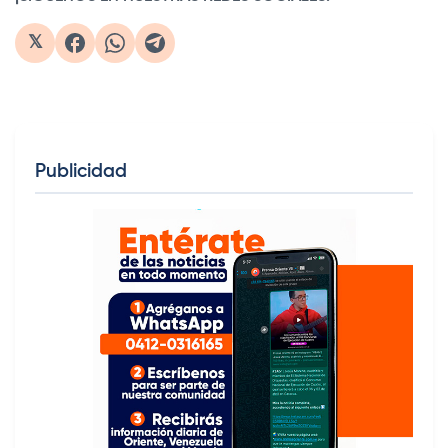
𝕏
Publicidad