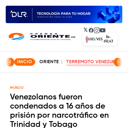
𝕏
Facebook
Instagram
YouTube
Bs.
USD/VES
612,43
INICIO
ORIENTE
TERREMOTO VENEZUELA
MUNDO
Venezolanos fueron
condenados a 16 años de
prisión por narcotráfico en
Trinidad y Tobago