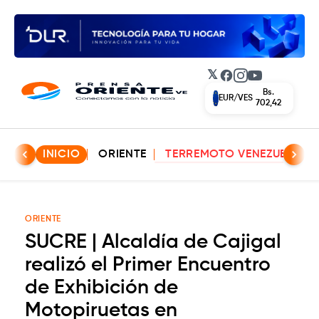
𝕏
Facebook
Instagram
YouTube
Bs.
EUR/VES
702,42
INICIO
ORIENTE
TERREMOTO VENEZUELA
ORIENTE
SUCRE | Alcaldía de Cajigal
realizó el Primer Encuentro
de Exhibición de
Motopiruetas en