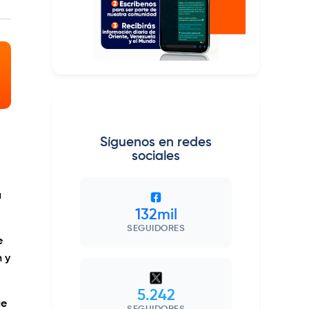
Síguenos en redes
sociales
u
132mil
SEGUIDORES
e
 y
5.242
ue