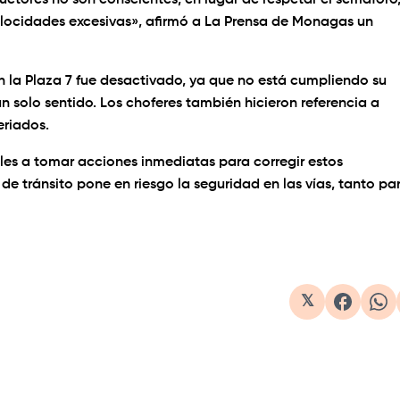
tores no son conscientes; en lugar de respetar el semáforo
elocidades excesivas», afirmó a La Prensa de Monagas un
 la Plaza 7 fue desactivado, ya que no está cumpliendo su
un solo sentido. Los choferes también hicieron referencia a
eriados.
les a tomar acciones inmediatas para corregir estos
 de tránsito pone en riesgo la seguridad en las vías, tanto pa
𝕏