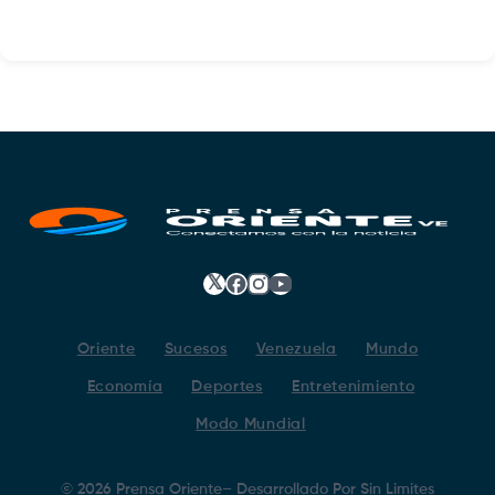
𝕏
Facebook
Instagram
YouTube
Oriente
Sucesos
Venezuela
Mundo
Economía
Deportes
Entretenimiento
Modo Mundial
©
2026
Prensa Oriente
– Desarrollado Por
Sin Limites