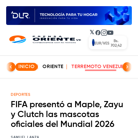
𝕏
Facebook
Instagram
YouTube
Bs.
EUR/VES
702,42
INICIO
ORIENTE
TERREMOTO VENEZUELA
DEPORTES
FIFA presentó a Maple, Zayu
y Clutch las mascotas
oficiales del Mundial 2026
SAMUEL LANZA