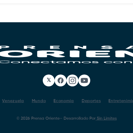
𝕏
Facebook
Instagram
YouTube
Venezuela
Mundo
Economía
Deportes
Entretenimi
©
2026
Prensa Oriente
– Desarrollado Por
Sin Limites