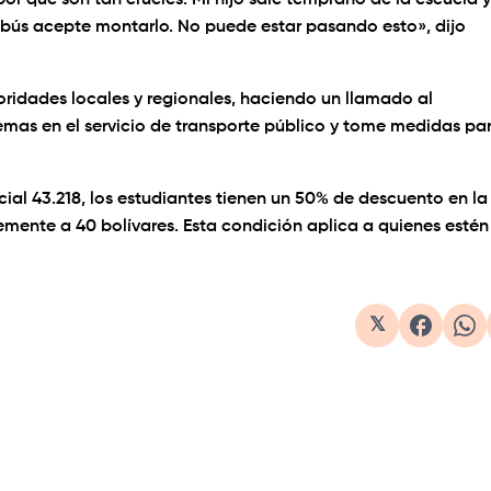
r qué son tan crueles. Mi hijo sale temprano de la escuela y
obús acepte montarlo. No puede estar pasando esto», dijo
toridades locales y regionales, haciendo un llamado al
emas en el servicio de transporte público y tome medidas pa
al 43.218, los estudiantes tienen un 50% de descuento en la
temente a 40 bolívares. Esta condición aplica a quienes estén
𝕏