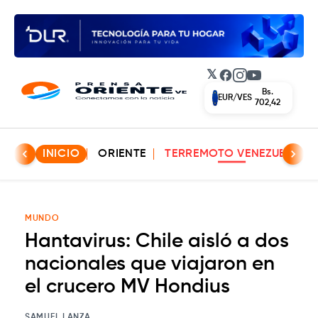
𝕏
Facebook
Instagram
YouTube
Bs.
EUR/VES
702,42
INICIO
ORIENTE
TERREMOTO VENEZUELA
MUNDO
Hantavirus: Chile aisló a dos
nacionales que viajaron en
el crucero MV Hondius
SAMUEL LANZA