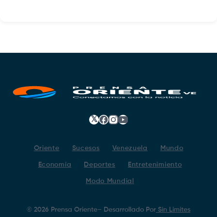
𝕏
Facebook
Instagram
YouTube
Oriente
Sucesos
Venezuela
Mundo
Economía
Deportes
Entretenimiento
Modo Mundial
©
2026
Prensa Oriente
– Desarrollado Por
Sin Limites