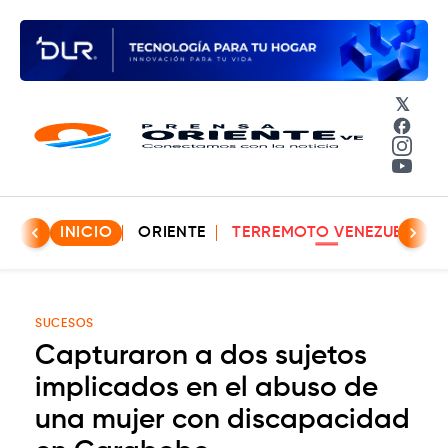
𝕏
Face
Insta
YouT
INICIO
ORIENTE
TERREMOTO VENEZUELA
SUCESOS
Capturaron a dos sujetos
implicados en el abuso de
una mujer con discapacidad