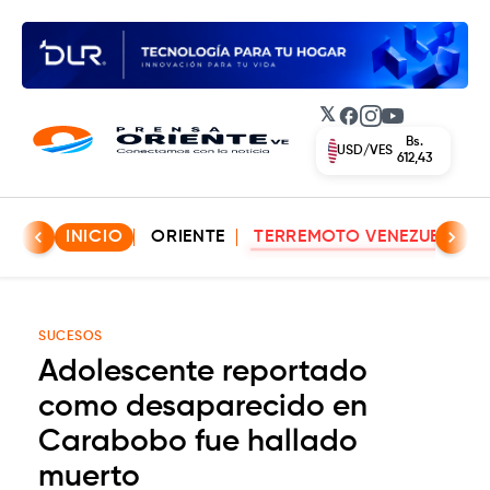
𝕏
Facebook
Instagram
YouTube
Bs.
USD/VES
612,43
INICIO
ORIENTE
TERREMOTO VENEZUELA
SUCESOS
Adolescente reportado
como desaparecido en
Carabobo fue hallado
muerto