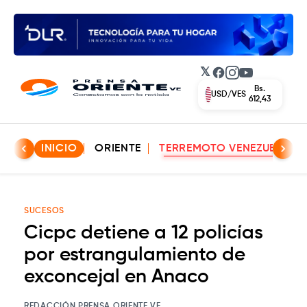
𝕏
Facebook
Instagram
YouTube
INICIO
ORIENTE
TERREMOTO VENEZUELA
SUCESOS
Cicpc detiene a 12 policías
por estrangulamiento de
exconcejal en Anaco
REDACCIÓN PRENSA ORIENTE VE