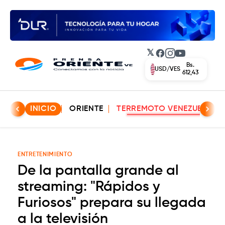
𝕏
Facebook
Instagram
YouTube
Bs.
USD/VES
612,43
INICIO
ORIENTE
TERREMOTO VENEZUELA
ENTRETENIMIENTO
De la pantalla grande al
streaming: "Rápidos y
Furiosos" prepara su llegada
a la televisión