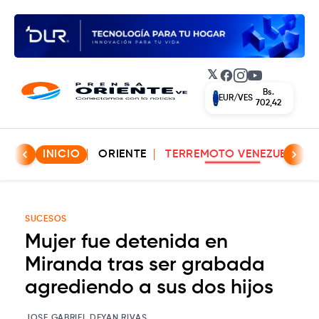
𝕏
Facebook
Instagram
YouTube
Bs.
EUR/VES
702,42
INICIO
ORIENTE
TERREMOTO VENEZUELA
SUCESOS
Mujer fue detenida en
Miranda tras ser grabada
agrediendo a sus dos hijos
JOSE GABRIEL DEYAN RIVAS