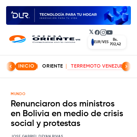
𝕏
Facebook
Instagram
YouTube
Bs.
EUR/VES
702,42
INICIO
ORIENTE
TERREMOTO VENEZUELA
MUNDO
Renunciaron dos ministros
en Bolivia en medio de crisis
social y protestas
JOSE GABRIEL DEYAN RIVAS