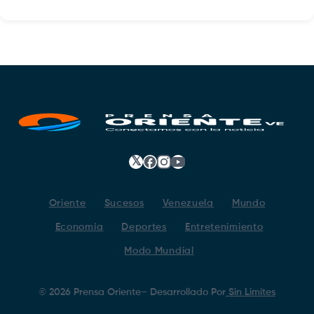
𝕏
Facebook
Instagram
YouTube
Oriente
Sucesos
Venezuela
Mundo
Economía
Deportes
Entretenimiento
Modo Mundial
©
2026
Prensa Oriente
– Desarrollado Por
Sin Limites