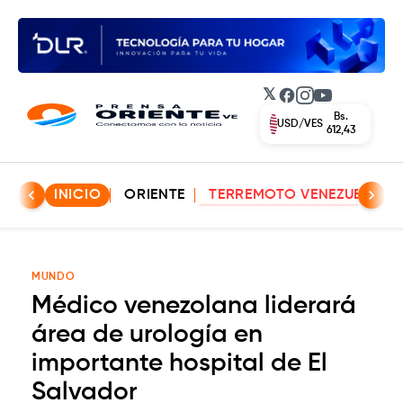
𝕏
Facebook
Instagram
YouTube
Bs.
USD/VES
612,43
INICIO
ORIENTE
TERREMOTO VENEZUELA
MUNDO
Médico venezolana liderará
área de urología en
importante hospital de El
Salvador