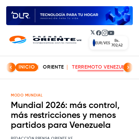
𝕏
Facebook
Instagram
YouTube
Bs.
EUR/VES
702,42
INICIO
ORIENTE
TERREMOTO VENEZUELA
MODO MUNDIAL
Mundial 2026: más control,
más restricciones y menos
partidos para Venezuela
REDACCIÓN PRENSA ORIENTE VE