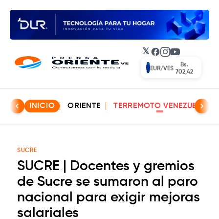
𝕏
Facebook
Instagram
YouTube
Bs.
EUR/VES
702,42
INICIO
ORIENTE
TERREMOTO VENEZUELA
SUCRE
SUCRE | Docentes y gremios
de Sucre se sumaron al paro
nacional para exigir mejoras
salariales