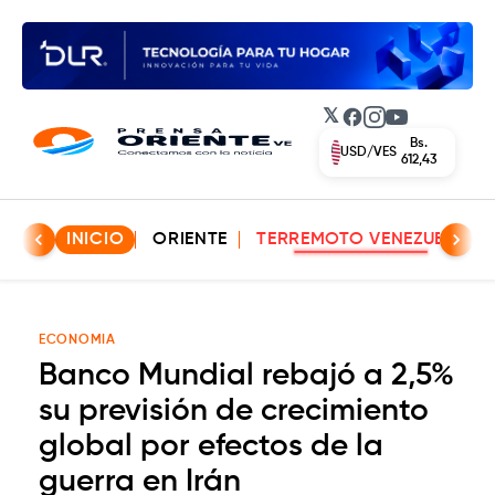
𝕏
Facebook
Instagram
YouTube
Bs.
USD/VES
612,43
INICIO
ORIENTE
TERREMOTO VENEZUELA
ECONOMIA
Banco Mundial rebajó a 2,5%
su previsión de crecimiento
global por efectos de la
guerra en Irán