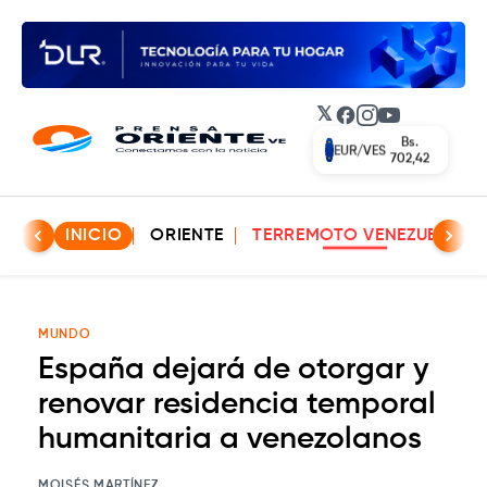
𝕏
Facebook
Instagram
YouTube
Bs.
EUR/VES
702,42
INICIO
ORIENTE
TERREMOTO VENEZUELA
MUNDO
España dejará de otorgar y
renovar residencia temporal
humanitaria a venezolanos
MOISÉS MARTÍNEZ